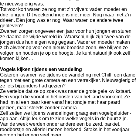
te nieuwsgierig was.
Tot voor kort waren ze nog met z’n vijven: vader, moeder en
drie jongen. Dit weekend ineens niet meer. Nog maar met z’n
drieën. Eén jong was er nog. Waar waren de andere twee
gebleven?
Zwanen zorgen ongeveer een jaar voor hun jongen en sturen
ze daarna de wijde wereld in. Waarschijnlijk zijn twee van de
jongen dus hun eigen weg gegaan. Vader en moeder maken
zich alweer op voor een nieuw broedseizoen. We blijven ze
volgen en houden je op de hoogte. Je kunt natuurlijk ook zelf
komen kijken….
Vogels kijken tijdens een wandeling
Gisteren kwamen we tijdens de wandeling met Chilli een dame
tegen met een grote camera en een verrekijker. Nieuwsgierig of
ze iets bijzonders had gezien?
Ze vertelde dat ze op zoek was naar de grote gele kwikstaart.
Een vogel die vooral in het oosten van het land voorkomt. Ze
had ’m al een paar keer vanaf het rondje met haar paard
gezien, maar steeds zonder camera.
Zelf zetten we tijdens wandelingen graag een vogelgeluiden-
app aan. Altijd leuk om te zien welke vogels in de buurt zijn.
Van de week werden onder andere een buizerd, parkiet,
roodborstje en allerlei mezen herkend. Straks in het voorjaar
worden het er nog veel meer.