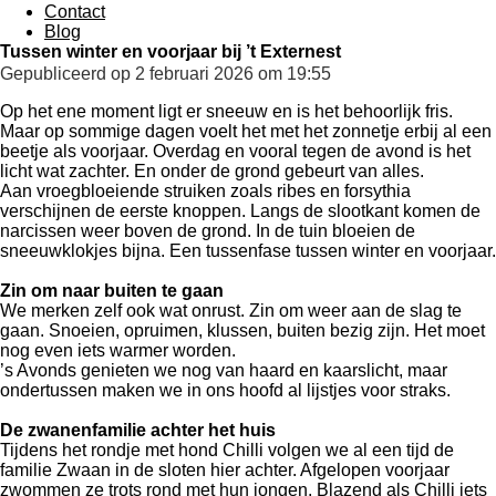
Contact
Blog
Tussen winter en voorjaar bij ’t Externest
Gepubliceerd op 2 februari 2026 om 19:55
Op het ene moment ligt er sneeuw en is het behoorlijk fris.
Maar op sommige dagen voelt het met het zonnetje erbij al een
beetje als voorjaar. Overdag en vooral tegen de avond is het
licht wat zachter. En onder de grond gebeurt van alles.
Aan vroegbloeiende struiken zoals ribes en forsythia
verschijnen de eerste knoppen. Langs de slootkant komen de
narcissen weer boven de grond. In de tuin bloeien de
sneeuwklokjes bijna. Een tussenfase tussen winter en voorjaar.
Zin om naar buiten te gaan
We merken zelf ook wat onrust. Zin om weer aan de slag te
gaan. Snoeien, opruimen, klussen, buiten bezig zijn. Het moet
nog even iets warmer worden.
’s Avonds genieten we nog van haard en kaarslicht, maar
ondertussen maken we in ons hoofd al lijstjes voor straks.
De zwanenfamilie achter het huis
Tijdens het rondje met hond Chilli volgen we al een tijd de
familie Zwaan in de sloten hier achter. Afgelopen voorjaar
zwommen ze trots rond met hun jongen. Blazend als Chilli iets