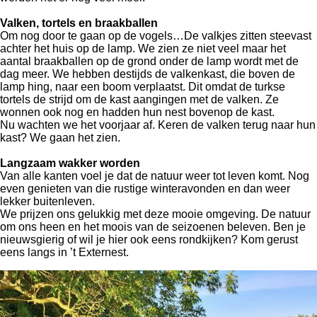
Valken, tortels en braakballen
Om nog door te gaan op de vogels…De valkjes zitten steevast
achter het huis op de lamp. We zien ze niet veel maar het
aantal braakballen op de grond onder de lamp wordt met de
dag meer. We hebben destijds de valkenkast, die boven de
lamp hing, naar een boom verplaatst. Dit omdat de turkse
tortels de strijd om de kast aangingen met de valken. Ze
wonnen ook nog en hadden hun nest bovenop de kast.
Nu wachten we het voorjaar af. Keren de valken terug naar hun
kast? We gaan het zien.
Langzaam wakker worden
Van alle kanten voel je dat de natuur weer tot leven komt. Nog
even genieten van die rustige winteravonden en dan weer
lekker buitenleven.
We prijzen ons gelukkig met deze mooie omgeving. De natuur
om ons heen en het moois van de seizoenen beleven. Ben je
nieuwsgierig of wil je hier ook eens rondkijken? Kom gerust
eens langs in ’t Externest.